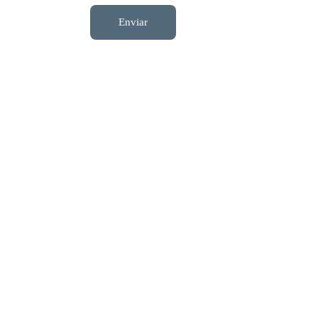
Enviar
to
Networking